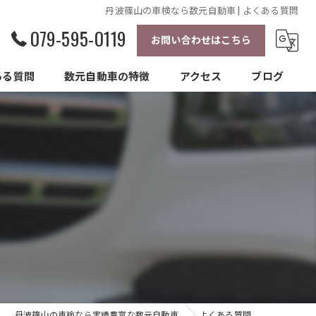
丹波篠山の車検なら数元自動車 | よくある質問
079-595-0119
お問い合わせはこちら
ある質問
数元自動車の特徴
アクセス
ブログ
鈑金塗装
車販売
修理
タイヤ交換
軽自動車
丹波篠山の車検なら実績豊富な数元自動車
よくある質問