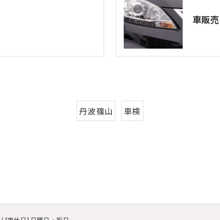
車販売
丹波篠山
車検
:00 / [定休日] 日曜日・祝日